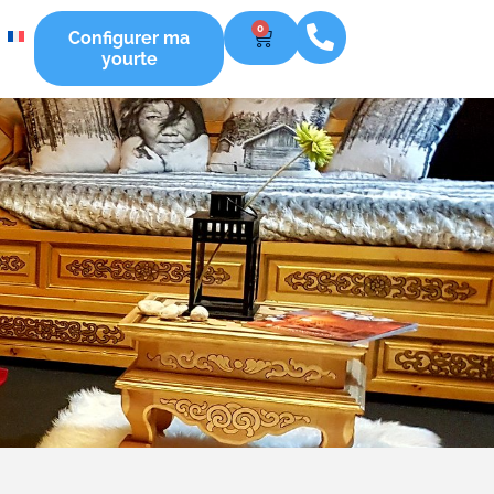
0
Configurer ma
yourte