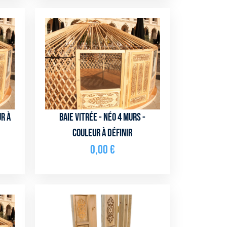
ur à
Baie vitrée - NÉO 4 murs -
couleur à définir
0,00
€