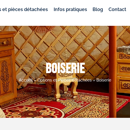
 et pièces détachées
Infos pratiques
Blog
Contact
Boiserie
Accueil
»
Options et Pièces détachées
»
Boiserie