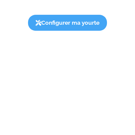
CONFIGUREZ VOTRE YOURTE
Configurez en quelques clics votre yourte idéale
Configurer ma yourte