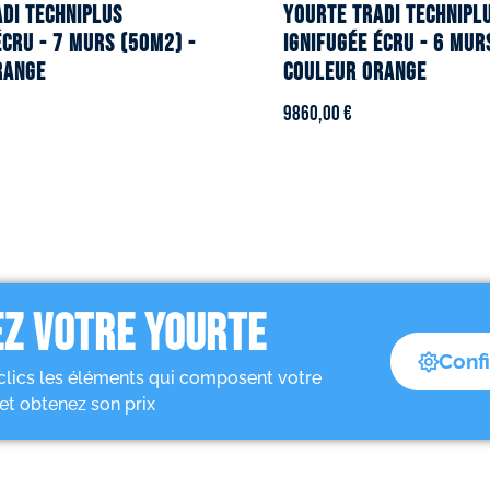
DI TECHNIPLUS
YOURTE TRADI TECHNIPL
écru - 7 murs (50m2) -
ignifugée écru - 6 mur
range
Couleur orange
9860,00
€
Z VOTRE YOURTE
Conf
clics les éléments qui composent votre
et obtenez son prix