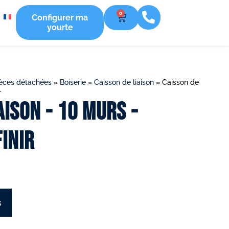
0
Configurer ma
yourte
ièces détachées
»
Boiserie
»
Caisson de liaison
»
Caisson de
r
aison - 10 murs -
inir
s