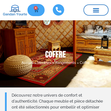
0
Nos yourtes
Meubles et pièces détachées
Infos pratiques
Coffre
Accueil
»
Meubles
»
Rangements
»
Coffre
Découvrez notre univers de confort et
d'authenticité. Chaque meuble et pièce détachée
ont été sélectionnés pour embellir et optimiser