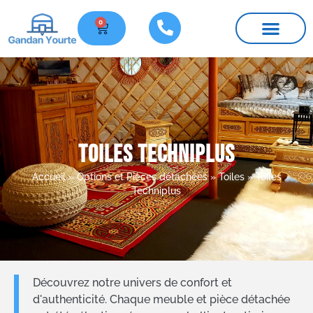
0
Nos yourtes
Meubles et pièces détachées
Infos pratiques
Toiles Techniplus
Accueil
»
Options et Pièces détachées
»
Toiles
»
Toiles
Techniplus
Découvrez notre univers de confort et
d'authenticité. Chaque meuble et pièce détachée