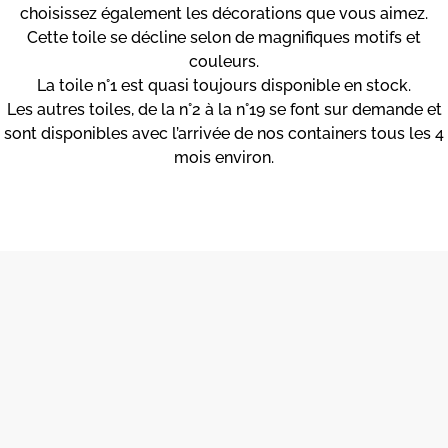
choisissez également les décorations que vous aimez.
Cette toile se décline selon de magnifiques motifs et
couleurs.
La toile n°1 est quasi toujours disponible en stock.
Les autres toiles, de la n°2 à la n°19 se font sur demande et
sont disponibles avec l’arrivée de nos containers tous les 4
mois environ.
Toile n°10
Toile n°16
Toile n°18
Toile n°12
Toile n°13
Toile n°14
Toile n°15
Toile n°17
Toile n°19
Toile n°11
Toile n°6
Toile n°8
Toile n°2
Toile n°3
Toile n°5
Toile n°7
Toile n°9
Toile n°1
Toile n°4