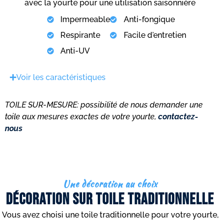
avec la yourte pour une utilisation saisonnière
Impermeable
Anti-fongique
Respirante
Facile d'entretien
Anti-UV
Voir les caractéristiques
TOILE SUR-MESURE: possibilité de nous demander une
Taupe
Beige
Dune
Forêt
Taupe
Beige
Dune
Forêt
toile aux mesures exactes de votre yourte,
contactez-
nous
Une décoration au choix
Décoration sur toile traditionnelle
Vous avez choisi une toile traditionnelle pour votre yourte,