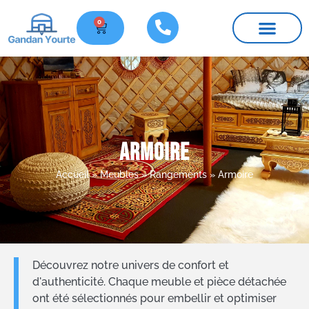
0
Nos yourtes
Meubles et pièces détachées
Infos pratiques
Armoire
Accueil
»
Meubles
»
Rangements
»
Armoire
Découvrez notre univers de confort et
d'authenticité. Chaque meuble et pièce détachée
ont été sélectionnés pour embellir et optimiser