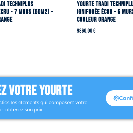
DI TECHNIPLUS
YOURTE TRADI TECHNIPL
écru - 7 murs (50m2) -
ignifugée écru - 6 mur
range
Couleur orange
9860,00
€
Z VOTRE YOURTE
Conf
clics les éléments qui composent votre
et obtenez son prix