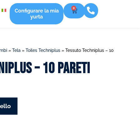
0
Configurare la mia
yurta
ambi
»
Tela
»
Toiles Techniplus
»
Tessuto Techniplus – 10
iplus – 10 pareti
ello