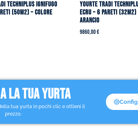
DI TECHNIPLUS ignifugo
YOURTE TRADI TECHNIPL
areti (50m2) – Colore
ecru – 6 pareti (32m2)
arancio
9860,00
€
A LA TUA YURTA
Config
a tua yurta in pochi clic e ottieni il
prezzo.