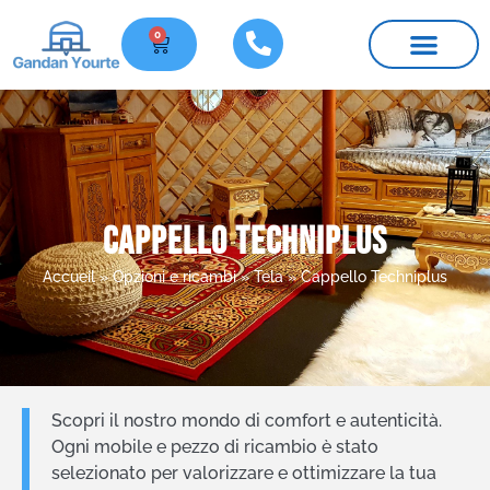
0
Le nostre yurte
Mobili e ricambi
Informazioni pratiche
Cappello Techniplus
Accueil
»
Opzioni e ricambi
»
Tela
»
Cappello Techniplus
Scopri il nostro mondo di comfort e autenticità.
Ogni mobile e pezzo di ricambio è stato
selezionato per valorizzare e ottimizzare la tua