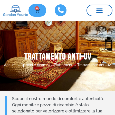
0
Le nostre yurte
Mobili e ricambi
Informazioni pratiche
Trattamento anti-uv
Accueil
»
Opzioni e ricambi
»
Trattamenti
»
Trattamento anti-uv
Scopri il nostro mondo di comfort e autenticità.
Ogni mobile e pezzo di ricambio è stato
selezionato per valorizzare e ottimizzare la tua