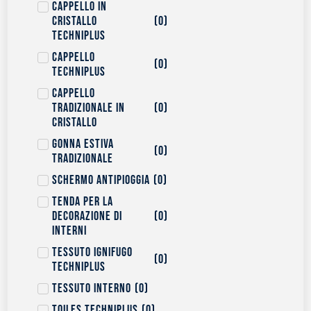
Cappello in
cristallo
(
0
)
Techniplus
Cappello
(
0
)
Techniplus
Cappello
tradizionale in
(
0
)
cristallo
Gonna estiva
(
0
)
tradizionale
Schermo antipioggia
(
0
)
Tenda per la
decorazione di
(
0
)
interni
Tessuto ignifugo
(
0
)
Techniplus
Tessuto interno
(
0
)
Toiles Techniplus
(
0
)