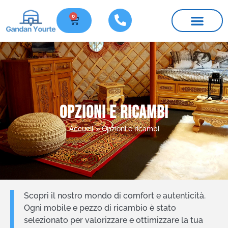
0
Le nostre yurte
Mobili e ricambi
Informazioni pratiche
Opzioni e ricambi
Accueil
»
Opzioni e ricambi
Scopri il nostro mondo di comfort e autenticità.
Ogni mobile e pezzo di ricambio è stato
selezionato per valorizzare e ottimizzare la tua