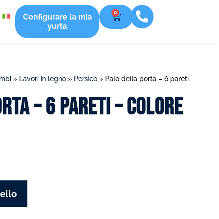
0
Configurare la mia
yurta
ambi
»
Lavori in legno
»
Persico
»
Palo della porta – 6 pareti
rta – 6 pareti – Colore
ello