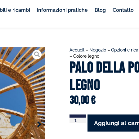
ili e ricambi
Informazioni pratiche
Blog
Contatto
Accueil
»
Negozio
»
Opzioni e ric
– Colore legno
Palo della po
legno
30,00
€
Aggiungi al carr