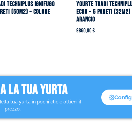
DI TECHNIPLUS ignifugo
YOURTE TRADI TECHNIPL
areti (50m2) – Colore
ecru – 6 pareti (32m2)
arancio
9860,00
€
A LA TUA YURTA
Config
a tua yurta in pochi clic e ottieni il
prezzo.