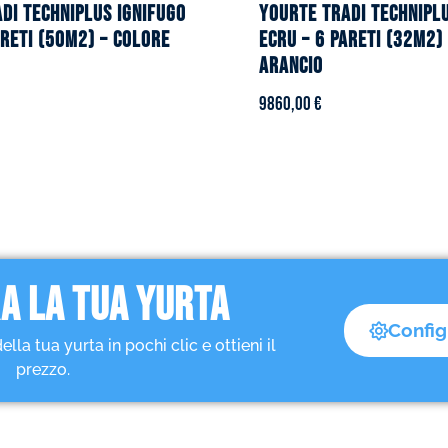
DI TECHNIPLUS ignifugo
YOURTE TRADI TECHNIPL
areti (50m2) – Colore
ecru – 6 pareti (32m2)
arancio
9860,00
€
A LA TUA YURTA
Config
a tua yurta in pochi clic e ottieni il
prezzo.