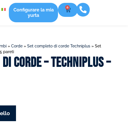
0
Configurare la mia
yurta
ambi
»
Corde
»
Set completo di corde Techniplus
»
Set
5 pareti
di corde – Techniplus –
ello