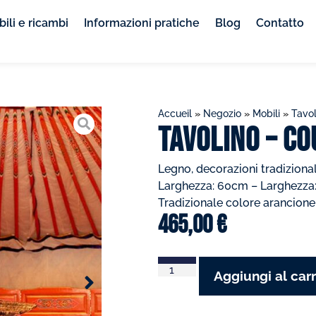
ili e ricambi
Informazioni pratiche
Blog
Contatto
Accueil
»
Negozio
»
Mobili
»
Tavol
Tavolino – c
Legno, decorazioni tradizional
Larghezza: 60cm – Larghezza
Tradizionale colore arancion
465,00
€
Aggiungi al carr