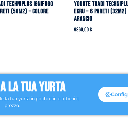
DI TECHNIPLUS ignifugo
YOURTE TRADI TECHNIPL
areti (50m2) – Colore
ecru – 6 pareti (32m2)
arancio
9860,00
€
A LA TUA YURTA
Config
a tua yurta in pochi clic e ottieni il
prezzo.