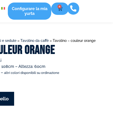
0
Configurare la mia
yurta
i e sedute
»
Tavolino da caffè
»
Tavolino – couleur orange
ouleur orange
i
: 108cm – Altezza: 60cm
e –
altri colori disponibili su ordinazione
ello