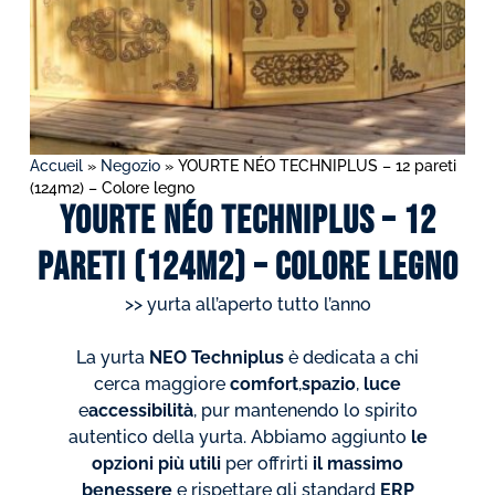
Accueil
»
Negozio
»
YOURTE NÉO TECHNIPLUS – 12 pareti
(124m2) – Colore legno
YOURTE NÉO TECHNIPLUS – 12
pareti (124m2) – Colore legno
>> yurta all’aperto tutto l’anno
La yurta
NEO Techniplus
è dedicata a chi
cerca maggiore
comfort
,
spazio
,
luce
e
accessibilità
, pur mantenendo lo spirito
autentico della yurta. Abbiamo aggiunto
le
opzioni più utili
per offrirti
il massimo
benessere
e rispettare gli standard
ERP